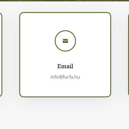

Email
info@furfa.hu