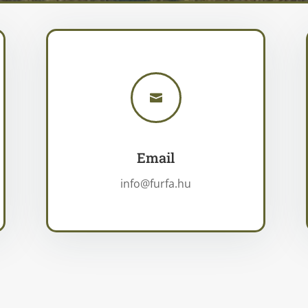

Email
info@furfa.hu