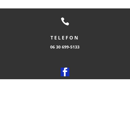

TELEFON
06 30 699-5133

KÖVESS MINKET
Adatvédelmi nyilatkozat